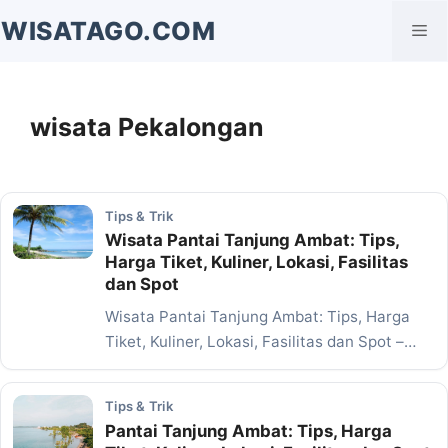
Langsung
WISATAGO.COM
Me
ke
isi
wisata Pekalongan
Tips & Trik
Wisata Pantai Tanjung Ambat: Tips,
Harga Tiket, Kuliner, Lokasi, Fasilitas
dan Spot
Wisata Pantai Tanjung Ambat: Tips, Harga
Tiket, Kuliner, Lokasi, Fasilitas dan Spot –
Pernahkah kamu…
Tips & Trik
Pantai Tanjung Ambat: Tips, Harga