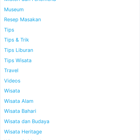
Museum
Resep Masakan
Tips
Tips & Trik
Tips Liburan
Tips Wisata
Travel
Videos
Wisata
Wisata Alam
Wisata Bahari
Wisata dan Budaya
Wisata Heritage