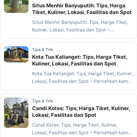
Situs Menhir Banyuputih: Tips, Harga
Tiket, Kuliner, Lokasi, Fasilitas dan Spot
Situs Menhir Banyuputih: Tips, Harga Tiket,
Kuliner, Lokasi, Fasilitas dan Spot –
Pernahkah kamu membayangkan…
Tips & Trik
Kota Tua Kalianget: Tips, Harga Tiket,
Kuliner, Lokasi, Fasilitas dan Spot
Kota Tua Kalianget: Tips, Harga Tiket, Kuliner,
Lokasi, Fasilitas dan Spot – Pernahkah kamu
membayangkan…
Tips & Trik
Candi Kotes: Tips, Harga Tiket, Kuliner,
Lokasi, Fasilitas dan Spot
Candi Kotes: Tips, Harga Tiket, Kuliner,
Lokasi, Fasilitas dan Spot – Pernahkah kamu