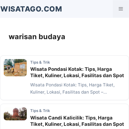
Langsung
WISATAGO.COM
Me
ke
isi
warisan budaya
Tips & Trik
Wisata Pondasi Kotak: Tips, Harga
Tiket, Kuliner, Lokasi, Fasilitas dan Spot
Wisata Pondasi Kotak: Tips, Harga Tiket,
Kuliner, Lokasi, Fasilitas dan Spot –
Pernahkah kamu merasa…
Tips & Trik
Wisata Candi Kalicilik: Tips, Harga
Tiket, Kuliner, Lokasi, Fasilitas dan Spot