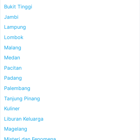
Bukit Tinggi
Jambi
Lampung
Lombok
Malang
Medan
Pacitan
Padang
Palembang
Tanjung Pinang
Kuliner
Liburan Keluarga
Magelang
Misteri dan Fenomena