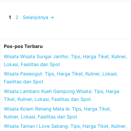
kamu…
Halaman
Halaman
1
2
Selanjutnya
→
Pos-pos Terbaru
Wisata Wisata Sungai Jantho: Tips, Harga Tiket, Kuliner,
Lokasi, Fasilitas dan Spot
Wisata Pasieogut: Tips, Harga Tiket, Kuliner, Lokasi,
Fasilitas dan Spot
Wisata Lambaro Kueh Gampong Wisata: Tips, Harga
Tiket, Kuliner, Lokasi, Fasilitas dan Spot
Wisata Kolam Renang Mata Ie: Tips, Harga Tiket,
Kuliner, Lokasi, Fasilitas dan Spot
Wisata Taman I Love Sabang: Tips, Harga Tiket, Kuliner,