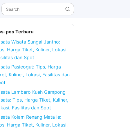
os-pos Terbaru
sata Wisata Sungai Jantho:
ps, Harga Tiket, Kuliner, Lokasi,
silitas dan Spot
sata Pasieogut: Tips, Harga
ket, Kuliner, Lokasi, Fasilitas dan
pot
isata Lambaro Kueh Gampong
sata: Tips, Harga Tiket, Kuliner,
kasi, Fasilitas dan Spot
sata Kolam Renang Mata Ie:
ps, Harga Tiket, Kuliner, Lokasi,