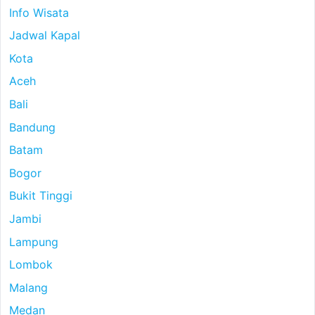
Info Wisata
Jadwal Kapal
Kota
Aceh
Bali
Bandung
Batam
Bogor
Bukit Tinggi
Jambi
Lampung
Lombok
Malang
Medan