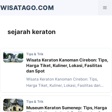
Langsung
WISATAGO.COM
Me
ke
isi
sejarah keraton
Tips & Trik
Wisata Keraton Kanoman Cirebon: Tips,
Harga Tiket, Kuliner, Lokasi, Fasilitas
dan Spot
Wisata Keraton Kanoman Cirebon: Tips,
Harga Tiket, Kuliner, Lokasi, Fasilitas dan
Spot – Pernahkah kamu…
Tips & Trik
Museum Keraton Sumenep: Tips, Harga