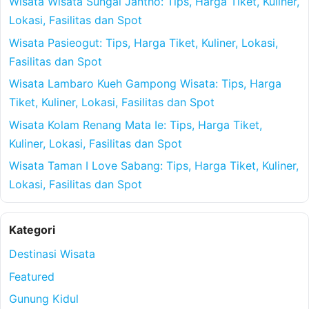
Wisata Wisata Sungai Jantho: Tips, Harga Tiket, Kuliner,
Lokasi, Fasilitas dan Spot
Wisata Pasieogut: Tips, Harga Tiket, Kuliner, Lokasi,
Fasilitas dan Spot
Wisata Lambaro Kueh Gampong Wisata: Tips, Harga
Tiket, Kuliner, Lokasi, Fasilitas dan Spot
Wisata Kolam Renang Mata Ie: Tips, Harga Tiket,
Kuliner, Lokasi, Fasilitas dan Spot
Wisata Taman I Love Sabang: Tips, Harga Tiket, Kuliner,
Lokasi, Fasilitas dan Spot
Kategori
Destinasi Wisata
Featured
Gunung Kidul