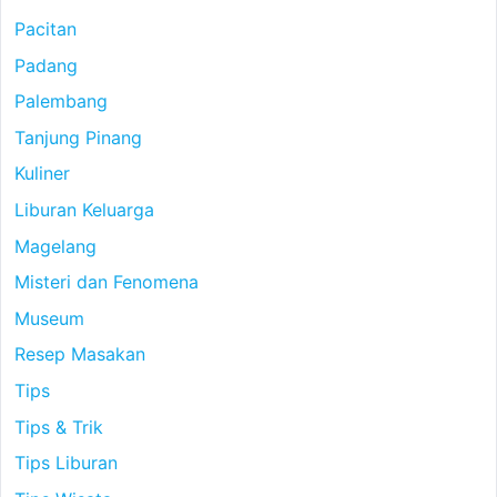
Pacitan
Padang
Palembang
Tanjung Pinang
Kuliner
Liburan Keluarga
Magelang
Misteri dan Fenomena
Museum
Resep Masakan
Tips
Tips & Trik
Tips Liburan