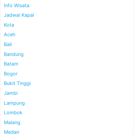
Info Wisata
Jadwal Kapal
Kota
Aceh
Bali
Bandung
Batam
Bogor
Bukit Tinggi
Jambi
Lampung
Lombok
Malang
Medan