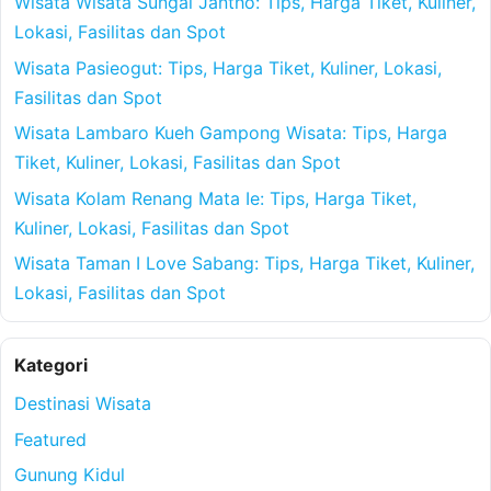
Wisata Wisata Sungai Jantho: Tips, Harga Tiket, Kuliner,
Lokasi, Fasilitas dan Spot
Wisata Pasieogut: Tips, Harga Tiket, Kuliner, Lokasi,
Fasilitas dan Spot
Wisata Lambaro Kueh Gampong Wisata: Tips, Harga
Tiket, Kuliner, Lokasi, Fasilitas dan Spot
Wisata Kolam Renang Mata Ie: Tips, Harga Tiket,
Kuliner, Lokasi, Fasilitas dan Spot
Wisata Taman I Love Sabang: Tips, Harga Tiket, Kuliner,
Lokasi, Fasilitas dan Spot
Kategori
Destinasi Wisata
Featured
Gunung Kidul