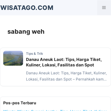
Langsung
WISATAGO.COM
Me
ke
isi
sabang weh
Tips & Trik
Danau Aneuk Laot: Tips, Harga Tiket,
Kuliner, Lokasi, Fasilitas dan Spot
Danau Aneuk Laot: Tips, Harga Tiket, Kuliner,
Lokasi, Fasilitas dan Spot – Pernahkah kamu
membayangkan…
Pos-pos Terbaru