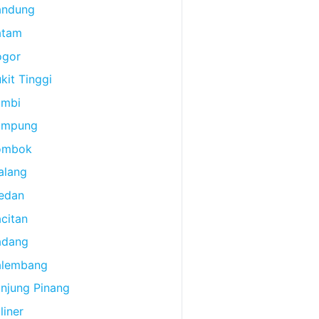
andung
atam
ogor
kit Tinggi
ambi
ampung
ombok
alang
edan
citan
adang
alembang
njung Pinang
liner