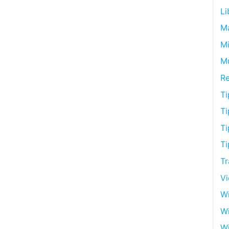
Li
M
Mi
M
R
Ti
Ti
Ti
Ti
Tr
V
Wi
W
Wi