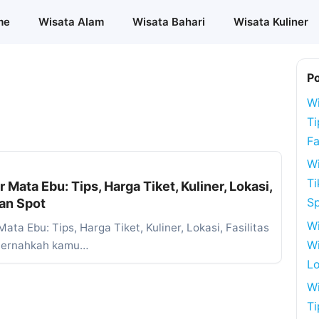
me
Wisata Alam
Wisata Bahari
Wisata Kuliner
P
Wi
Ti
Fa
Wi
Ti
Mata Ebu: Tips, Harga Tiket, Kuliner, Lokasi,
S
dan Spot
W
ta Ebu: Tips, Harga Tiket, Kuliner, Lokasi, Fasilitas
Wi
 Pernahkah kamu…
Lo
Wi
Ti