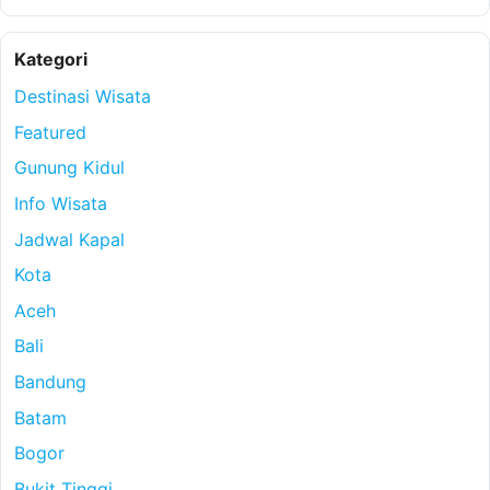
Kategori
Destinasi Wisata
Featured
Gunung Kidul
Info Wisata
Jadwal Kapal
Kota
Aceh
Bali
Bandung
Batam
Bogor
Bukit Tinggi