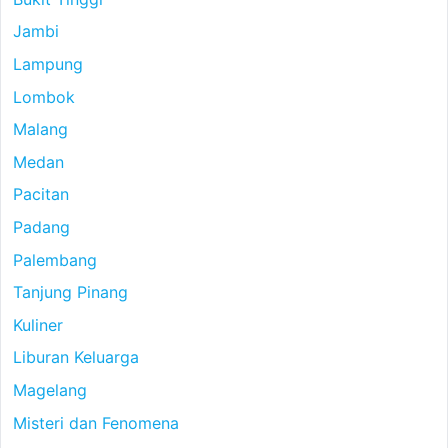
Jambi
Lampung
Lombok
Malang
Medan
Pacitan
Padang
Palembang
Tanjung Pinang
Kuliner
Liburan Keluarga
Magelang
Misteri dan Fenomena