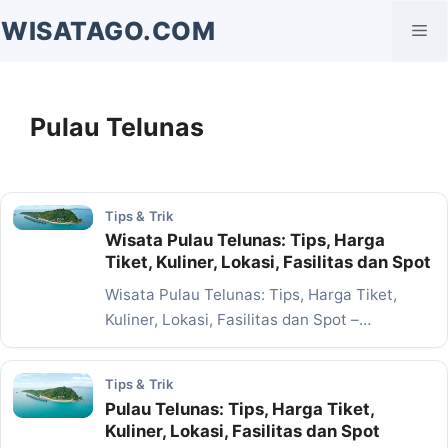
Langsung
WISATAGO.COM
Me
ke
isi
Pulau Telunas
Tips & Trik
Wisata Pulau Telunas: Tips, Harga
Tiket, Kuliner, Lokasi, Fasilitas dan Spot
Wisata Pulau Telunas: Tips, Harga Tiket,
Kuliner, Lokasi, Fasilitas dan Spot –
Pernahkah kamu membayangkan…
Tips & Trik
Pulau Telunas: Tips, Harga Tiket,
Kuliner, Lokasi, Fasilitas dan Spot