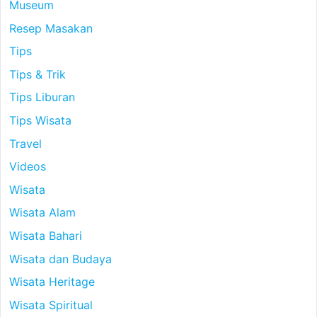
Museum
Resep Masakan
Tips
Tips & Trik
Tips Liburan
Tips Wisata
Travel
Videos
Wisata
Wisata Alam
Wisata Bahari
Wisata dan Budaya
Wisata Heritage
Wisata Spiritual