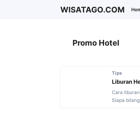
Langsung
WISATAGO.COM
Ho
ke
isi
Promo Hotel
Tips
Liburan H
Cara libura
Siapa bilan