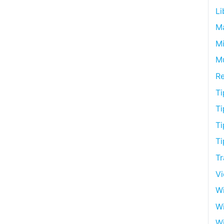
Li
M
Mi
M
R
Ti
Ti
Ti
Ti
Tr
V
Wi
W
Wi