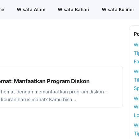
me
Wisata Alam
Wisata Bahari
Wisata Kuliner
P
Wi
Ti
Fa
Wi
Ti
emat: Manfaatkan Program Diskon
S
n hemat dengan memanfaatkan program diskon –
W
g liburan harus mahal? Kamu bisa…
Wi
Lo
Wi
Ti