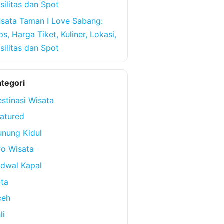
silitas dan Spot
sata Taman I Love Sabang:
ps, Harga Tiket, Kuliner, Lokasi,
silitas dan Spot
tegori
stinasi Wisata
atured
nung Kidul
fo Wisata
dwal Kapal
ta
ceh
li