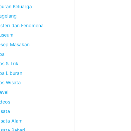
buran Keluarga
agelang
steri dan Fenomena
useum
esep Masakan
ps
ps & Trik
ps Liburan
ps Wisata
avel
ideos
sata
isata Alam
sata Bahari