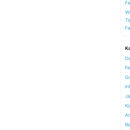
Fa
Wi
Ti
Fa
Ka
De
Fe
Gu
In
Ja
Ko
A
Ba