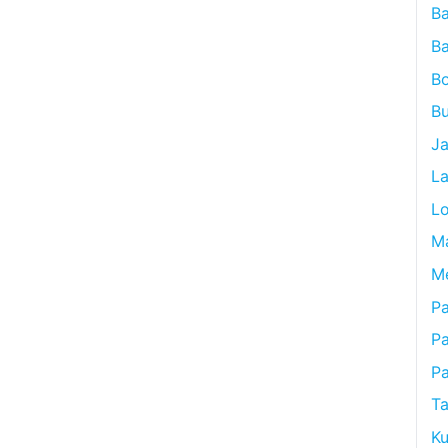
B
B
B
Bu
J
L
L
M
M
Pa
P
P
Ta
Ku