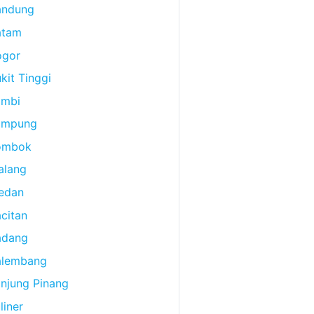
andung
atam
ogor
kit Tinggi
ambi
ampung
ombok
alang
edan
citan
adang
alembang
njung Pinang
liner