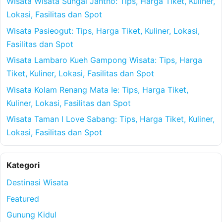
Wisata Wisata Sungai Jantho: Tips, Harga Tiket, Kuliner,
Lokasi, Fasilitas dan Spot
Wisata Pasieogut: Tips, Harga Tiket, Kuliner, Lokasi,
Fasilitas dan Spot
Wisata Lambaro Kueh Gampong Wisata: Tips, Harga
Tiket, Kuliner, Lokasi, Fasilitas dan Spot
Wisata Kolam Renang Mata Ie: Tips, Harga Tiket,
Kuliner, Lokasi, Fasilitas dan Spot
Wisata Taman I Love Sabang: Tips, Harga Tiket, Kuliner,
Lokasi, Fasilitas dan Spot
Kategori
Destinasi Wisata
Featured
Gunung Kidul