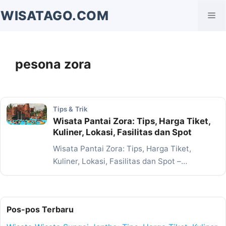
Langsung
WISATAGO.COM
Me
ke
isi
pesona zora
Tips & Trik
Wisata Pantai Zora: Tips, Harga Tiket,
Kuliner, Lokasi, Fasilitas dan Spot
Wisata Pantai Zora: Tips, Harga Tiket,
Kuliner, Lokasi, Fasilitas dan Spot –
Pernahkah kamu merasa…
Pos-pos Terbaru