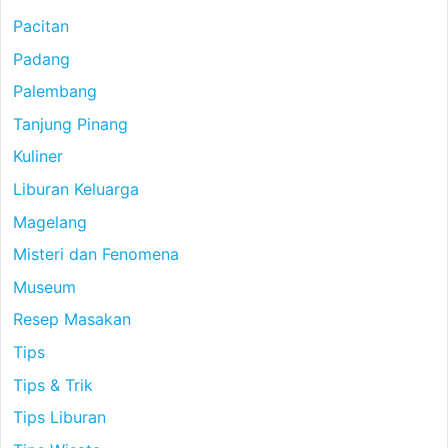
Pacitan
Padang
Palembang
Tanjung Pinang
Kuliner
Liburan Keluarga
Magelang
Misteri dan Fenomena
Museum
Resep Masakan
Tips
Tips & Trik
Tips Liburan