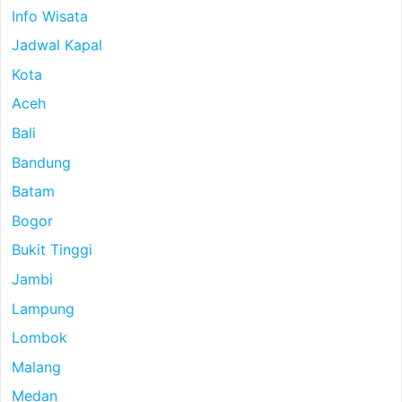
Info Wisata
Jadwal Kapal
Kota
Aceh
Bali
Bandung
Batam
Bogor
Bukit Tinggi
Jambi
Lampung
Lombok
Malang
Medan