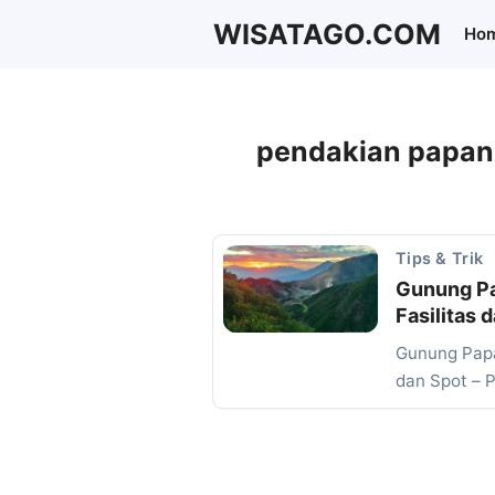
Langsung
WISATAGO.COM
Ho
ke
isi
pendakian papa
Tips & Trik
Gunung Pap
Fasilitas 
Gunung Papan
dan Spot –