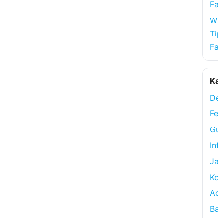
Fa
Wi
Ti
Fa
Ka
De
Fe
Gu
In
Ja
Ko
A
Ba