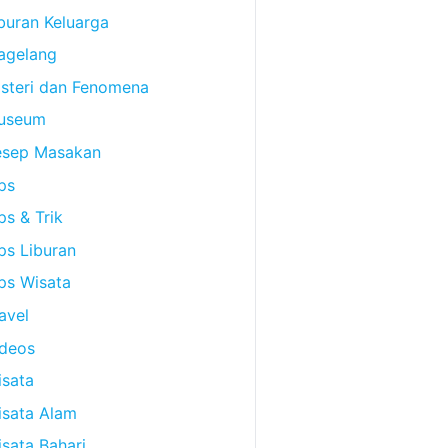
buran Keluarga
agelang
steri dan Fenomena
useum
esep Masakan
ps
ps & Trik
ps Liburan
ps Wisata
avel
ideos
sata
isata Alam
sata Bahari