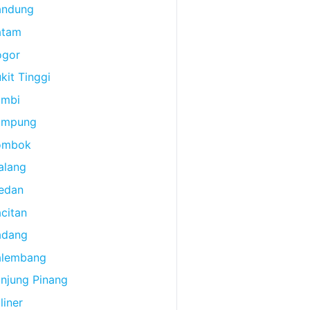
andung
atam
ogor
kit Tinggi
ambi
ampung
ombok
alang
edan
citan
adang
alembang
njung Pinang
liner