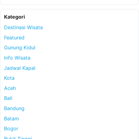
Kategori
Destinasi Wisata
Featured
Gunung Kidul
Info Wisata
Jadwal Kapal
Kota
Aceh
Bali
Bandung
Batam
Bogor
Bukit Tinggi