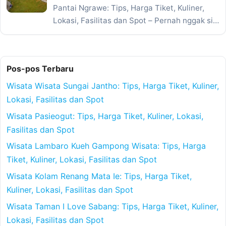
Pantai Ngrawe: Tips, Harga Tiket, Kuliner,
Lokasi, Fasilitas dan Spot – Pernah nggak sih,
kamu…
Pos-pos Terbaru
Wisata Wisata Sungai Jantho: Tips, Harga Tiket, Kuliner,
Lokasi, Fasilitas dan Spot
Wisata Pasieogut: Tips, Harga Tiket, Kuliner, Lokasi,
Fasilitas dan Spot
Wisata Lambaro Kueh Gampong Wisata: Tips, Harga
Tiket, Kuliner, Lokasi, Fasilitas dan Spot
Wisata Kolam Renang Mata Ie: Tips, Harga Tiket,
Kuliner, Lokasi, Fasilitas dan Spot
Wisata Taman I Love Sabang: Tips, Harga Tiket, Kuliner,
Lokasi, Fasilitas dan Spot