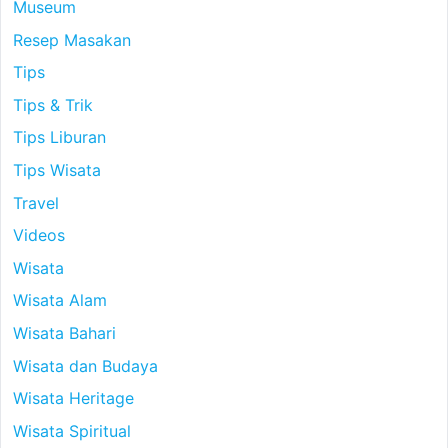
Museum
Resep Masakan
Tips
Tips & Trik
Tips Liburan
Tips Wisata
Travel
Videos
Wisata
Wisata Alam
Wisata Bahari
Wisata dan Budaya
Wisata Heritage
Wisata Spiritual