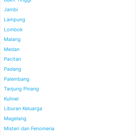
Jambi
Lampung
Lombok
Malang
Medan
Pacitan
Padang
Palembang
Tanjung Pinang
Kuliner
Liburan Keluarga
Magelang
Misteri dan Fenomena