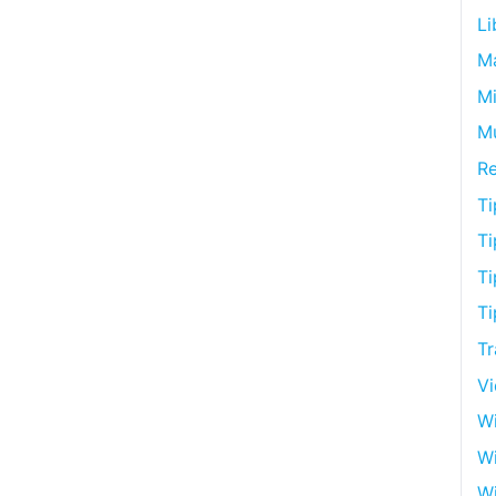
Li
M
Mi
M
R
Ti
Ti
Ti
Ti
Tr
V
Wi
W
Wi