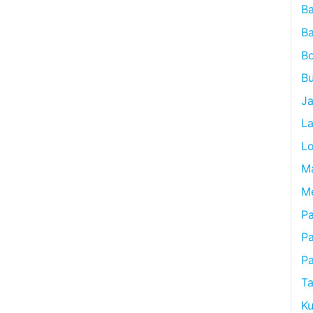
B
B
B
Bu
J
L
L
M
M
Pa
P
P
Ta
Ku