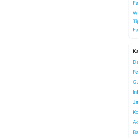
Fa
Wi
Ti
Fa
Ka
De
Fe
Gu
In
Ja
Ko
A
Ba