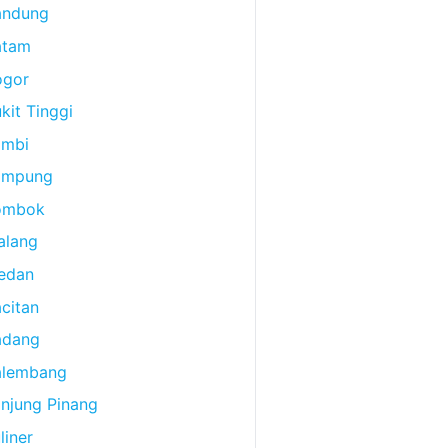
andung
atam
ogor
kit Tinggi
ambi
ampung
ombok
alang
edan
citan
adang
alembang
njung Pinang
liner