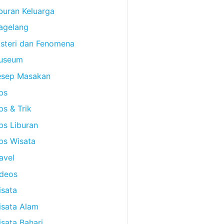
buran Keluarga
agelang
steri dan Fenomena
useum
esep Masakan
ps
ps & Trik
ps Liburan
ps Wisata
avel
ideos
sata
isata Alam
sata Bahari