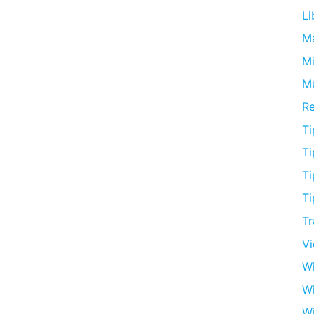
Li
M
Mi
M
R
Ti
Ti
Ti
Ti
Tr
V
Wi
W
Wi