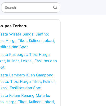
os-pos Terbaru
sata Wisata Sungai Jantho:
ps, Harga Tiket, Kuliner, Lokasi,
silitas dan Spot
sata Pasieogut: Tips, Harga
ket, Kuliner, Lokasi, Fasilitas dan
pot
isata Lambaro Kueh Gampong
sata: Tips, Harga Tiket, Kuliner,
kasi, Fasilitas dan Spot
sata Kolam Renang Mata Ie:
ps, Harga Tiket, Kuliner, Lokasi,