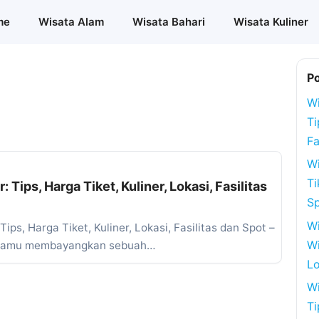
me
Wisata Alam
Wisata Bahari
Wisata Kuliner
P
Wi
Ti
Fa
Wi
Ti
: Tips, Harga Tiket, Kuliner, Lokasi, Fasilitas
S
W
Tips, Harga Tiket, Kuliner, Lokasi, Fasilitas dan Spot –
Wi
kamu membayangkan sebuah…
Lo
Wi
Ti