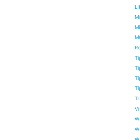
Li
M
Mi
M
R
Ti
Ti
Ti
Ti
Tr
V
Wi
W
Wi