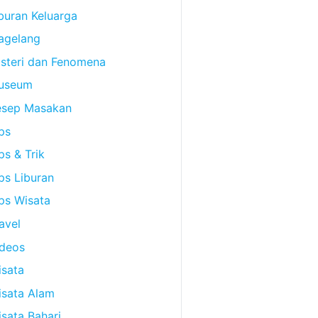
buran Keluarga
agelang
steri dan Fenomena
useum
esep Masakan
ps
ps & Trik
ps Liburan
ps Wisata
avel
ideos
sata
isata Alam
sata Bahari