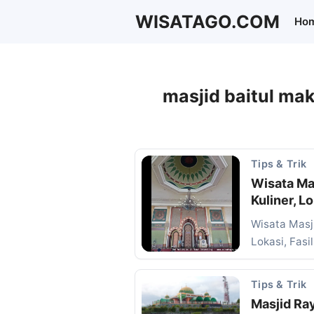
Langsung
WISATAGO.COM
Ho
ke
isi
masjid baitul ma
Tips & Trik
Wisata Mas
Kuliner, Lo
Wisata Masji
Lokasi, Fasi
Tips & Trik
Masjid Ray