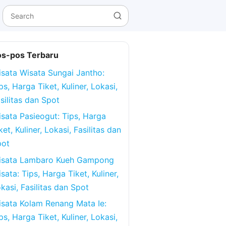
os-pos Terbaru
sata Wisata Sungai Jantho:
ps, Harga Tiket, Kuliner, Lokasi,
silitas dan Spot
sata Pasieogut: Tips, Harga
ket, Kuliner, Lokasi, Fasilitas dan
pot
isata Lambaro Kueh Gampong
sata: Tips, Harga Tiket, Kuliner,
kasi, Fasilitas dan Spot
sata Kolam Renang Mata Ie:
ps, Harga Tiket, Kuliner, Lokasi,