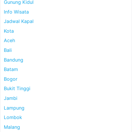
Gunung Kidul
Info Wisata
Jadwal Kapal
Kota
Aceh
Bali
Bandung
Batam
Bogor
Bukit Tinggi
Jambi
Lampung
Lombok
Malang