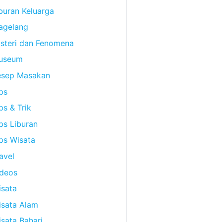
buran Keluarga
agelang
steri dan Fenomena
useum
esep Masakan
ps
ps & Trik
ps Liburan
ps Wisata
avel
ideos
sata
isata Alam
sata Bahari