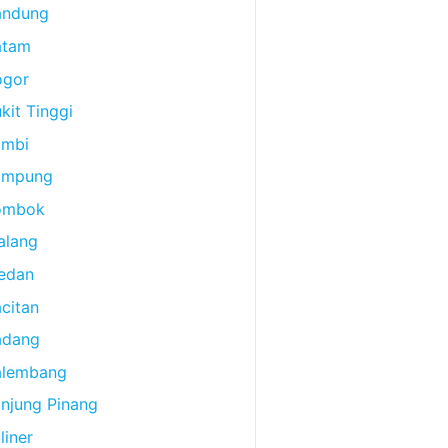
andung
atam
ogor
kit Tinggi
ambi
ampung
ombok
alang
edan
citan
adang
alembang
njung Pinang
liner