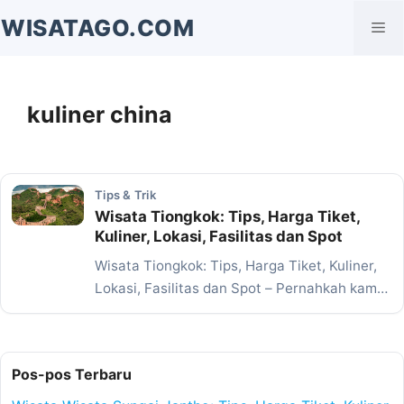
Langsung
WISATAGO.COM
Me
ke
isi
kuliner china
Tips & Trik
Wisata Tiongkok: Tips, Harga Tiket,
Kuliner, Lokasi, Fasilitas dan Spot
Wisata Tiongkok: Tips, Harga Tiket, Kuliner,
Lokasi, Fasilitas dan Spot – Pernahkah kamu
membayangkan berdiri…
Pos-pos Terbaru