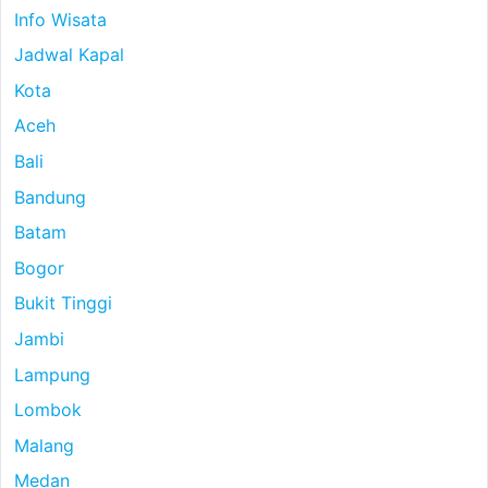
Info Wisata
Jadwal Kapal
Kota
Aceh
Bali
Bandung
Batam
Bogor
Bukit Tinggi
Jambi
Lampung
Lombok
Malang
Medan