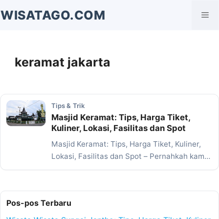
Langsung
WISATAGO.COM
Me
ke
isi
keramat jakarta
Tips & Trik
Masjid Keramat: Tips, Harga Tiket,
Kuliner, Lokasi, Fasilitas dan Spot
Masjid Keramat: Tips, Harga Tiket, Kuliner,
Lokasi, Fasilitas dan Spot – Pernahkah kamu
merasakan bulu…
Pos-pos Terbaru