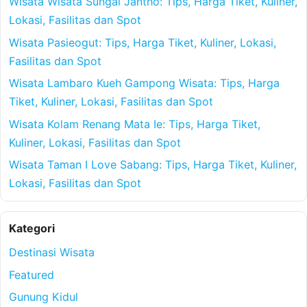
Wisata Wisata Sungai Jantho: Tips, Harga Tiket, Kuliner,
Lokasi, Fasilitas dan Spot
Wisata Pasieogut: Tips, Harga Tiket, Kuliner, Lokasi,
Fasilitas dan Spot
Wisata Lambaro Kueh Gampong Wisata: Tips, Harga
Tiket, Kuliner, Lokasi, Fasilitas dan Spot
Wisata Kolam Renang Mata Ie: Tips, Harga Tiket,
Kuliner, Lokasi, Fasilitas dan Spot
Wisata Taman I Love Sabang: Tips, Harga Tiket, Kuliner,
Lokasi, Fasilitas dan Spot
Kategori
Destinasi Wisata
Featured
Gunung Kidul