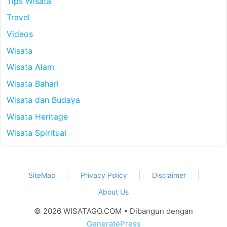
Tips Wisata
Travel
Videos
Wisata
Wisata Alam
Wisata Bahari
Wisata dan Budaya
Wisata Heritage
Wisata Spiritual
SiteMap
Privacy Policy
Disclaimer
About Us
© 2026 WISATAGO.COM
• Dibangun dengan
GeneratePress