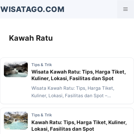
Langsung
WISATAGO.COM
Me
ke
isi
Kawah Ratu
Tips & Trik
Wisata Kawah Ratu: Tips, Harga Tiket,
Kuliner, Lokasi, Fasilitas dan Spot
Wisata Kawah Ratu: Tips, Harga Tiket,
Kuliner, Lokasi, Fasilitas dan Spot –
Bayangkan berdiri di…
Tips & Trik
Kawah Ratu: Tips, Harga Tiket, Kuliner,
Lokasi, Fasilitas dan Spot