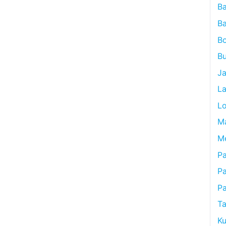
B
B
B
Bu
J
L
L
M
M
Pa
P
P
Ta
Ku