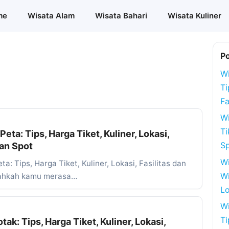
me
Wisata Alam
Wisata Bahari
Wisata Kuliner
P
Wi
Ti
Fa
Wi
Ti
Peta: Tips, Harga Tiket, Kuliner, Lokasi,
S
dan Spot
W
ta: Tips, Harga Tiket, Kuliner, Lokasi, Fasilitas dan
Wi
nahkah kamu merasa…
Lo
Wi
Ti
tak: Tips, Harga Tiket, Kuliner, Lokasi,