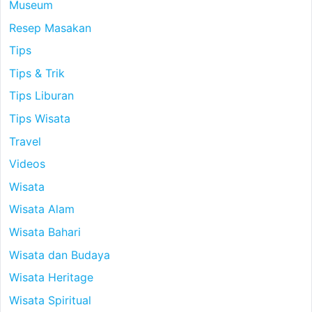
Museum
Resep Masakan
Tips
Tips & Trik
Tips Liburan
Tips Wisata
Travel
Videos
Wisata
Wisata Alam
Wisata Bahari
Wisata dan Budaya
Wisata Heritage
Wisata Spiritual