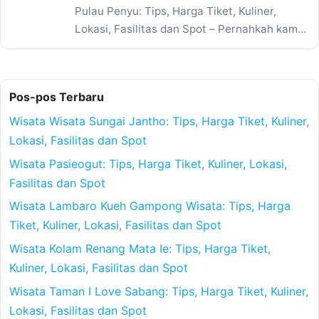
Pulau Penyu: Tips, Harga Tiket, Kuliner,
Lokasi, Fasilitas dan Spot – Pernahkah kamu
membayangkan dirimu…
Pos-pos Terbaru
Wisata Wisata Sungai Jantho: Tips, Harga Tiket, Kuliner,
Lokasi, Fasilitas dan Spot
Wisata Pasieogut: Tips, Harga Tiket, Kuliner, Lokasi,
Fasilitas dan Spot
Wisata Lambaro Kueh Gampong Wisata: Tips, Harga
Tiket, Kuliner, Lokasi, Fasilitas dan Spot
Wisata Kolam Renang Mata Ie: Tips, Harga Tiket,
Kuliner, Lokasi, Fasilitas dan Spot
Wisata Taman I Love Sabang: Tips, Harga Tiket, Kuliner,
Lokasi, Fasilitas dan Spot