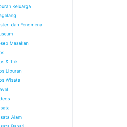
buran Keluarga
agelang
steri dan Fenomena
useum
esep Masakan
ps
ps & Trik
ps Liburan
ps Wisata
avel
ideos
sata
isata Alam
sata Bahari