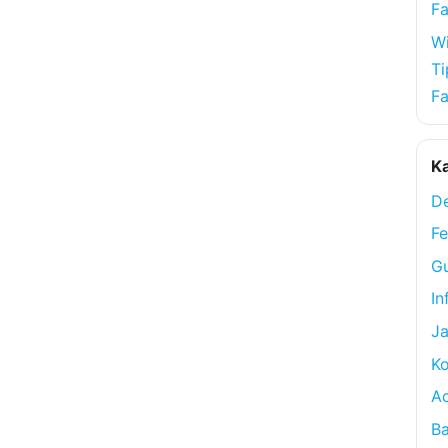
Fa
Wi
Ti
Fa
Ka
De
Fe
Gu
In
Ja
Ko
A
Ba