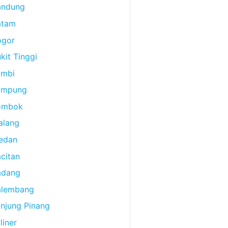
andung
atam
ogor
kit Tinggi
ambi
ampung
ombok
alang
edan
citan
adang
alembang
njung Pinang
liner