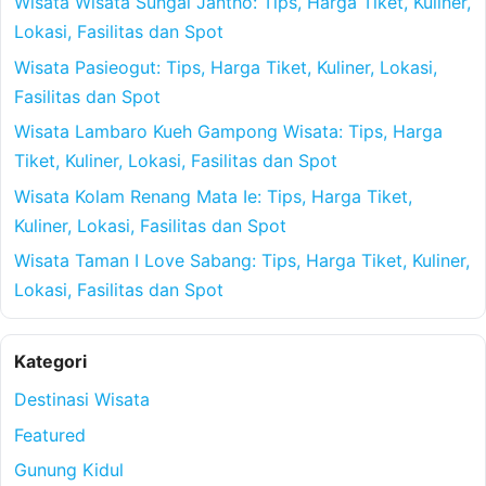
Wisata Wisata Sungai Jantho: Tips, Harga Tiket, Kuliner,
Lokasi, Fasilitas dan Spot
Wisata Pasieogut: Tips, Harga Tiket, Kuliner, Lokasi,
Fasilitas dan Spot
Wisata Lambaro Kueh Gampong Wisata: Tips, Harga
Tiket, Kuliner, Lokasi, Fasilitas dan Spot
Wisata Kolam Renang Mata Ie: Tips, Harga Tiket,
Kuliner, Lokasi, Fasilitas dan Spot
Wisata Taman I Love Sabang: Tips, Harga Tiket, Kuliner,
Lokasi, Fasilitas dan Spot
Kategori
Destinasi Wisata
Featured
Gunung Kidul