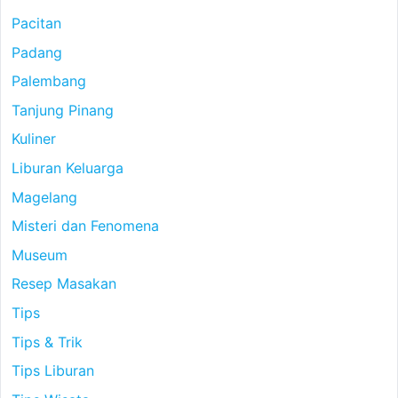
Pacitan
Padang
Palembang
Tanjung Pinang
Kuliner
Liburan Keluarga
Magelang
Misteri dan Fenomena
Museum
Resep Masakan
Tips
Tips & Trik
Tips Liburan