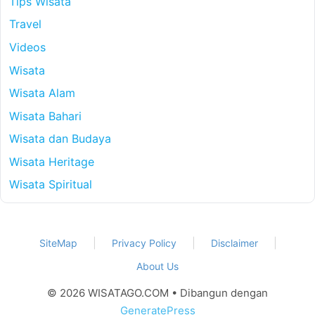
Tips Wisata
Travel
Videos
Wisata
Wisata Alam
Wisata Bahari
Wisata dan Budaya
Wisata Heritage
Wisata Spiritual
SiteMap
Privacy Policy
Disclaimer
About Us
© 2026 WISATAGO.COM
• Dibangun dengan
GeneratePress