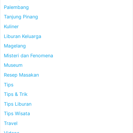
Palembang
Tanjung Pinang
Kuliner
Liburan Keluarga
Magelang
Misteri dan Fenomena
Museum
Resep Masakan
Tips
Tips & Trik
Tips Liburan
Tips Wisata
Travel
Videos