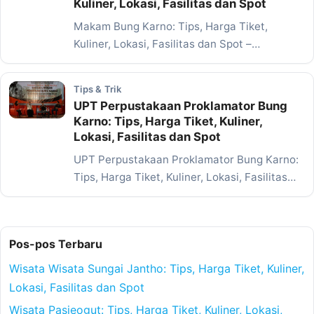
Kuliner, Lokasi, Fasilitas dan Spot
Makam Bung Karno: Tips, Harga Tiket,
Kuliner, Lokasi, Fasilitas dan Spot –
Pernahkah kamu merasakan…
Tips & Trik
UPT Perpustakaan Proklamator Bung
Karno: Tips, Harga Tiket, Kuliner,
Lokasi, Fasilitas dan Spot
UPT Perpustakaan Proklamator Bung Karno:
Tips, Harga Tiket, Kuliner, Lokasi, Fasilitas
dan Spot – Pernahkah…
Pos-pos Terbaru
Wisata Wisata Sungai Jantho: Tips, Harga Tiket, Kuliner,
Lokasi, Fasilitas dan Spot
Wisata Pasieogut: Tips, Harga Tiket, Kuliner, Lokasi,