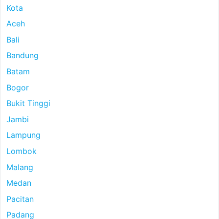
Kota
Aceh
Bali
Bandung
Batam
Bogor
Bukit Tinggi
Jambi
Lampung
Lombok
Malang
Medan
Pacitan
Padang