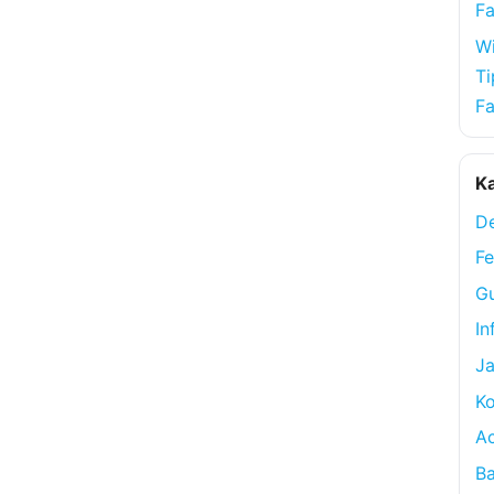
Fa
Wi
Ti
Fa
Ka
De
Fe
Gu
In
Ja
Ko
A
Ba