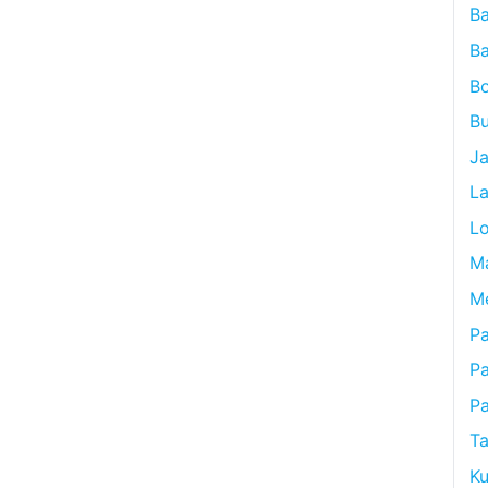
B
B
B
Bu
J
L
L
M
M
Pa
P
P
Ta
Ku