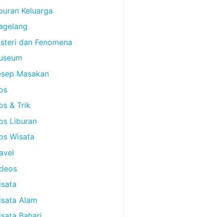
buran Keluarga
agelang
steri dan Fenomena
useum
esep Masakan
ps
ps & Trik
ps Liburan
ps Wisata
avel
ideos
sata
isata Alam
sata Bahari