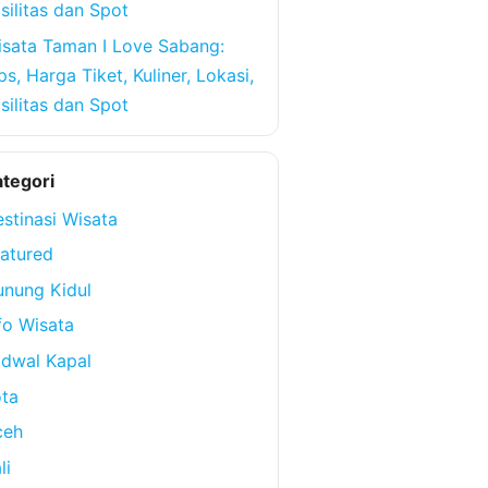
silitas dan Spot
sata Taman I Love Sabang:
ps, Harga Tiket, Kuliner, Lokasi,
silitas dan Spot
tegori
stinasi Wisata
atured
nung Kidul
fo Wisata
dwal Kapal
ta
ceh
li