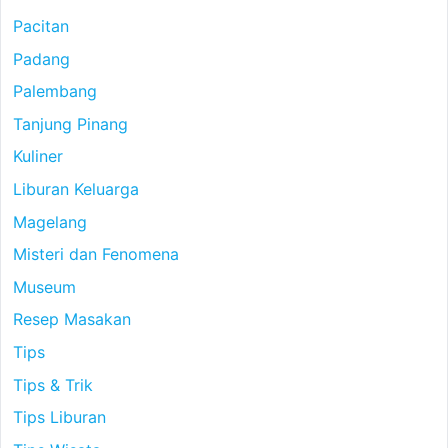
Pacitan
Padang
Palembang
Tanjung Pinang
Kuliner
Liburan Keluarga
Magelang
Misteri dan Fenomena
Museum
Resep Masakan
Tips
Tips & Trik
Tips Liburan