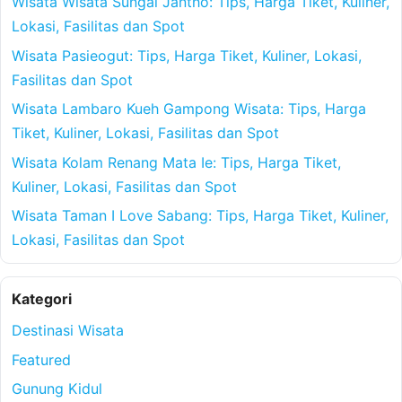
Wisata Wisata Sungai Jantho: Tips, Harga Tiket, Kuliner,
Lokasi, Fasilitas dan Spot
Wisata Pasieogut: Tips, Harga Tiket, Kuliner, Lokasi,
Fasilitas dan Spot
Wisata Lambaro Kueh Gampong Wisata: Tips, Harga
Tiket, Kuliner, Lokasi, Fasilitas dan Spot
Wisata Kolam Renang Mata Ie: Tips, Harga Tiket,
Kuliner, Lokasi, Fasilitas dan Spot
Wisata Taman I Love Sabang: Tips, Harga Tiket, Kuliner,
Lokasi, Fasilitas dan Spot
Kategori
Destinasi Wisata
Featured
Gunung Kidul