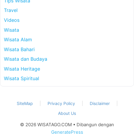
Tips Wisata
Travel
Videos
Wisata
Wisata Alam
Wisata Bahari
Wisata dan Budaya
Wisata Heritage
Wisata Spiritual
SiteMap
Privacy Policy
Disclaimer
About Us
© 2026 WISATAGO.COM
• Dibangun dengan
GeneratePress