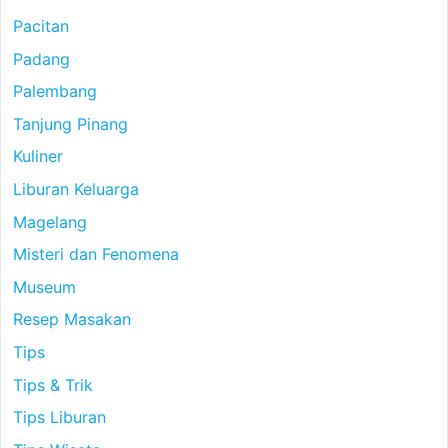
Pacitan
Padang
Palembang
Tanjung Pinang
Kuliner
Liburan Keluarga
Magelang
Misteri dan Fenomena
Museum
Resep Masakan
Tips
Tips & Trik
Tips Liburan