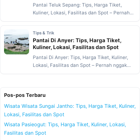
Pantai Teluk Sepang: Tips, Harga Tiket,
Kuliner, Lokasi, Fasilitas dan Spot – Pernah
nggak sih…
Tips & Trik
Pantai Di Anyer: Tips, Harga Tiket,
Kuliner, Lokasi, Fasilitas dan Spot
Pantai Di Anyer: Tips, Harga Tiket, Kuliner,
Lokasi, Fasilitas dan Spot – Pernah nggak
sih…
Pos-pos Terbaru
Wisata Wisata Sungai Jantho: Tips, Harga Tiket, Kuliner,
Lokasi, Fasilitas dan Spot
Wisata Pasieogut: Tips, Harga Tiket, Kuliner, Lokasi,
Fasilitas dan Spot