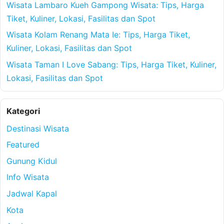
Wisata Lambaro Kueh Gampong Wisata: Tips, Harga
Tiket, Kuliner, Lokasi, Fasilitas dan Spot
Wisata Kolam Renang Mata Ie: Tips, Harga Tiket,
Kuliner, Lokasi, Fasilitas dan Spot
Wisata Taman I Love Sabang: Tips, Harga Tiket, Kuliner,
Lokasi, Fasilitas dan Spot
Kategori
Destinasi Wisata
Featured
Gunung Kidul
Info Wisata
Jadwal Kapal
Kota