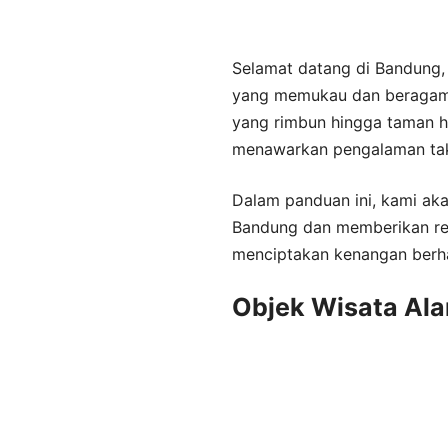
Selamat datang di Bandung,
yang memukau dan beragam p
yang rimbun hingga taman 
menawarkan pengalaman tak 
Dalam panduan ini, kami a
Bandung dan memberikan re
menciptakan kenangan berh
Objek Wisata Al