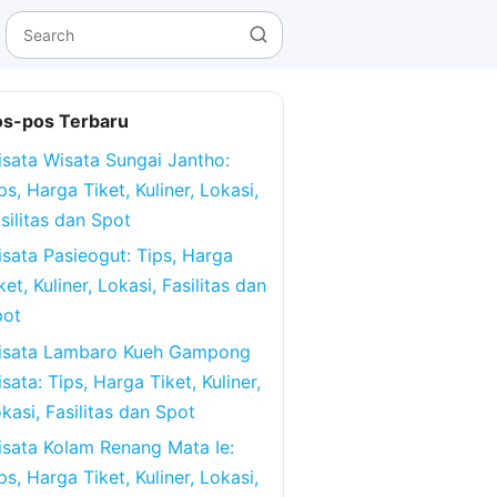
os-pos Terbaru
sata Wisata Sungai Jantho:
ps, Harga Tiket, Kuliner, Lokasi,
silitas dan Spot
sata Pasieogut: Tips, Harga
ket, Kuliner, Lokasi, Fasilitas dan
pot
isata Lambaro Kueh Gampong
sata: Tips, Harga Tiket, Kuliner,
kasi, Fasilitas dan Spot
sata Kolam Renang Mata Ie:
ps, Harga Tiket, Kuliner, Lokasi,