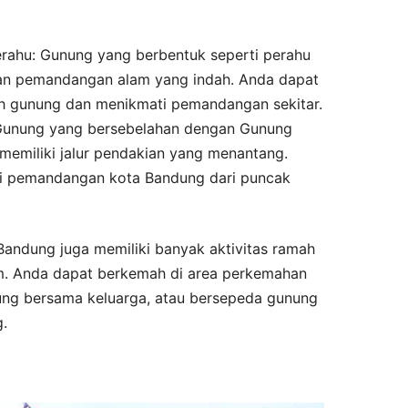
ahu: Gunung yang berbentuk seperti perahu
kan pemandangan alam yang indah. Anda dapat
h gunung dan menikmati pemandangan sekitar.
Gunung yang bersebelahan dengan Gunung
memiliki jalur pendakian yang menantang.
i pemandangan kota Bandung dari puncak
 Bandung juga memiliki banyak aktivitas ramah
lam. Anda dapat berkemah di area perkemahan
ung bersama keluarga, atau bersepeda gunung
g.