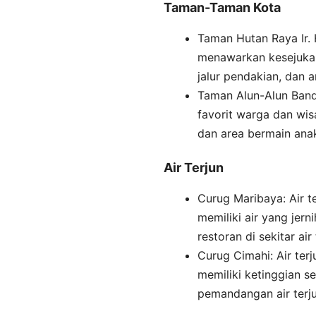
Taman-Taman Kota
Taman Hutan Raya Ir. 
menawarkan kesejukan
jalur pendakian, dan 
Taman Alun-Alun Band
favorit warga dan wis
dan area bermain ana
Air Terjun
Curug Maribaya: Air te
memiliki air yang jern
restoran di sekitar air 
Curug Cimahi: Air ter
memiliki ketinggian s
pemandangan air terju