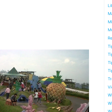
Li
M
Mi
M
R
Ti
Ti
Ti
Ti
Tr
V
Wi
W
Wi