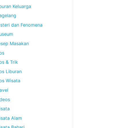
buran Keluarga
agelang
steri dan Fenomena
useum
esep Masakan
ps
ps & Trik
ps Liburan
ps Wisata
avel
ideos
sata
isata Alam
sata Bahari