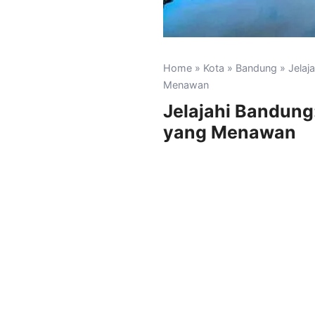
Home
»
Kota
»
Bandung
» Jelaj
Menawan
Jelajahi Bandung
yang Menawan