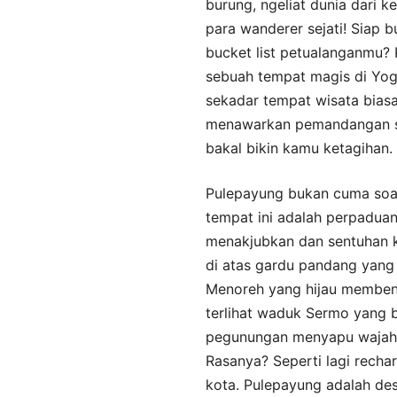
burung, ngeliat dunia dari k
para wanderer sejati! Siap 
bucket list petualanganmu? 
sebuah tempat magis di Yo
sekadar tempat wisata bias
menawarkan pemandangan s
bakal bikin kamu ketagihan.
Pulepayung bukan cuma soal s
tempat ini adalah perpadua
menakjubkan dan sentuhan kr
di atas gardu pandang yan
Menoreh yang hijau memben
terlihat waduk Sermo yang b
pegunungan menyapu wajah
Rasanya? Seperti lagi recha
kota. Pulepayung adalah de