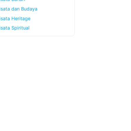
isata dan Budaya
sata Heritage
sata Spiritual