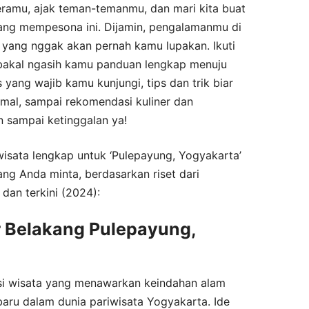
ramu, ajak teman-temanmu, dan mari kita buat
ang mempesona ini. Dijamin, pengalamanmu di
a yang nggak akan pernah kamu lupakan. Ikuti
ku bakal ngasih kamu panduan lengkap menuju
 yang wajib kamu kunjungi, tips dan trik biar
mal, sampai rekomendasi kuliner dan
 sampai ketinggalan ya!
wisata lengkap untuk ‘Pulepayung, Yogyakarta’
ang Anda minta, berdasarkan riset dari
dan terkini (2024):
r Belakang Pulepayung,
si wisata yang menawarkan keindahan alam
 baru dalam dunia pariwisata Yogyakarta. Ide