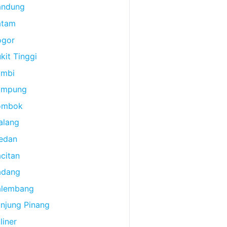
andung
atam
ogor
kit Tinggi
ambi
ampung
ombok
alang
edan
citan
adang
alembang
njung Pinang
liner