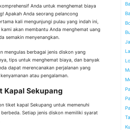
B
 komprehensif Anda untuk menghemat biaya
B
ng! Apakah Anda seorang pelancong
tama kali mengunjungi pulau yang indah ini,
B
ng kami akan membantu Anda menghemat uang
Bu
da semakin menyenangkan.
J
L
n mengulas berbagai jenis diskon yang
nya, tips untuk menghemat biaya, dan banyak
L
 Anda dapat merencanakan perjalanan yang
M
 kenyamanan atau pengalaman.
M
Pa
et Kapal Sekupang
P
kon tiket kapal Sekupang untuk memenuhi
P
erbeda. Setiap jenis diskon memiliki syarat
Ta
.
Ku