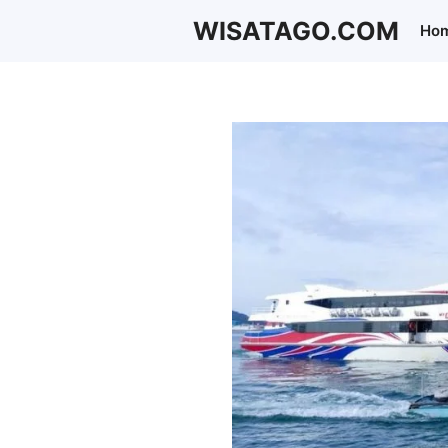
Langsung
WISATAGO.COM
Ho
ke
isi