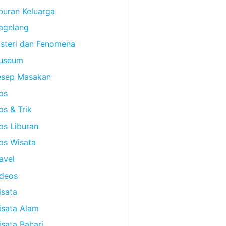
buran Keluarga
agelang
steri dan Fenomena
useum
esep Masakan
ps
ps & Trik
ps Liburan
ps Wisata
avel
ideos
sata
isata Alam
sata Bahari