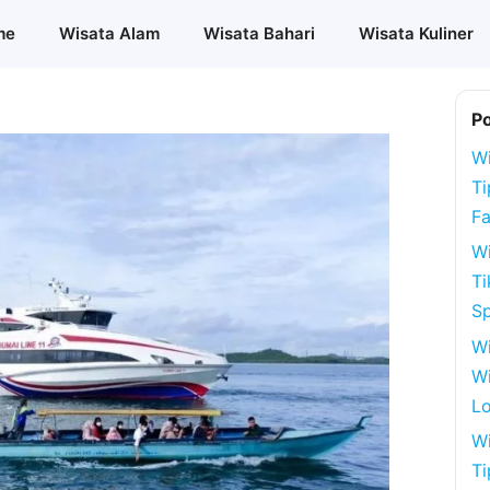
me
Wisata Alam
Wisata Bahari
Wisata Kuliner
P
Wi
Ti
Fa
Wi
Ti
S
W
Wi
Lo
Wi
Ti