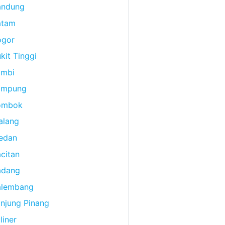
andung
atam
ogor
kit Tinggi
ambi
ampung
ombok
alang
edan
citan
adang
alembang
njung Pinang
liner