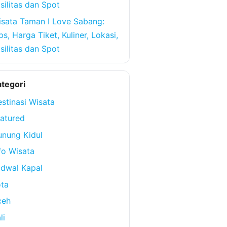
silitas dan Spot
sata Taman I Love Sabang:
ps, Harga Tiket, Kuliner, Lokasi,
silitas dan Spot
tegori
stinasi Wisata
atured
nung Kidul
fo Wisata
dwal Kapal
ta
ceh
li