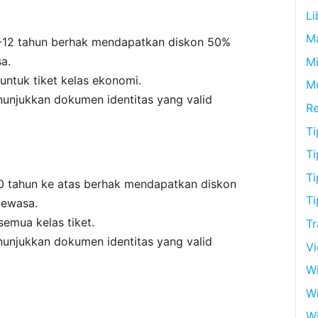
Li
M
-12 tahun berhak mendapatkan diskon 50%
a.
Mi
untuk tiket kelas ekonomi.
M
njukkan dokumen identitas yang valid
R
Ti
Ti
Ti
 tahun ke atas berhak mendapatkan diskon
Ti
dewasa.
semua kelas tiket.
Tr
njukkan dokumen identitas yang valid
V
Wi
W
Wi