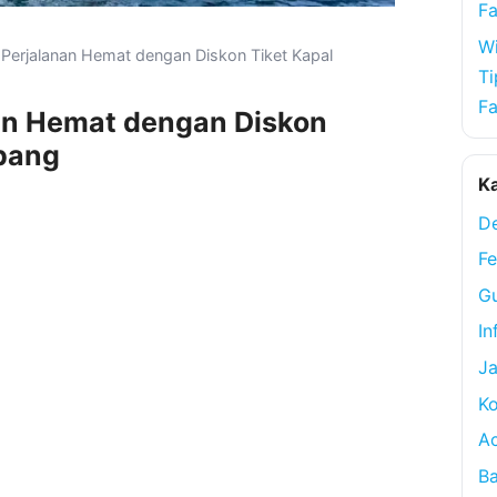
Fa
Wi
 Perjalanan Hemat dengan Diskon Tiket Kapal
Ti
Fa
an Hemat dengan Diskon
pang
Ka
De
Fe
Gu
In
Ja
Ko
A
Ba