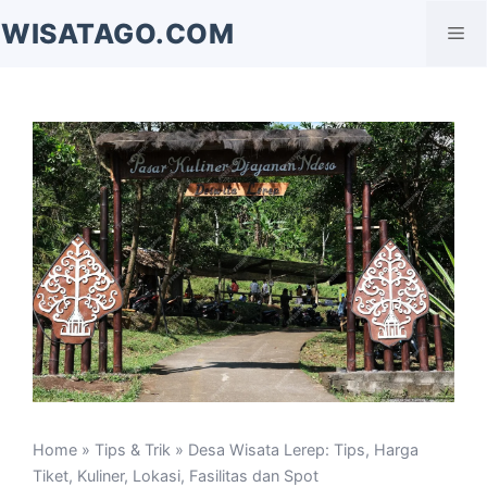
Langsung
WISATAGO.COM
Me
ke
isi
Home
»
Tips & Trik
» Desa Wisata Lerep: Tips, Harga
Tiket, Kuliner, Lokasi, Fasilitas dan Spot