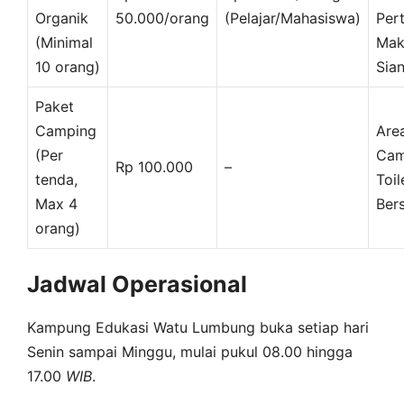
Organik
50.000/orang
(Pelajar/Mahasiswa)
Pert
(Minimal
Mak
10 orang)
Sia
Paket
Camping
Are
(Per
Cam
Rp 100.000
–
tenda,
Toil
Max 4
Bers
orang)
Jadwal Operasional
Kampung Edukasi Watu Lumbung buka setiap hari
Senin sampai Minggu, mulai pukul 08.00 hingga
17.00
WIB
.