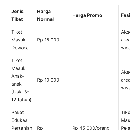
Jenis
Harga
Harga Promo
Fasi
Tiket
Normal
Tiket
Aks
Masuk
Rp 15.000
–
are
Dewasa
wis
Tiket
Masuk
Aks
Anak-
Rp 10.000
–
are
anak
wis
(Usia 3-
12 tahun)
Paket
Tike
Edukasi
Mas
Pertanian
Rp
Rp 45.000/orang
Pela