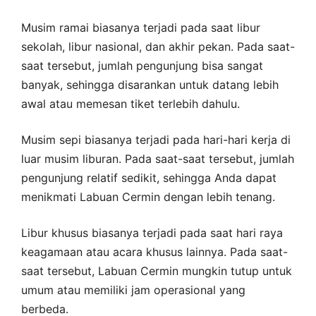
Musim ramai biasanya terjadi pada saat libur
sekolah, libur nasional, dan akhir pekan. Pada saat-
saat tersebut, jumlah pengunjung bisa sangat
banyak, sehingga disarankan untuk datang lebih
awal atau memesan tiket terlebih dahulu.
Musim sepi biasanya terjadi pada hari-hari kerja di
luar musim liburan. Pada saat-saat tersebut, jumlah
pengunjung relatif sedikit, sehingga Anda dapat
menikmati Labuan Cermin dengan lebih tenang.
Libur khusus biasanya terjadi pada saat hari raya
keagamaan atau acara khusus lainnya. Pada saat-
saat tersebut, Labuan Cermin mungkin tutup untuk
umum atau memiliki jam operasional yang
berbeda.