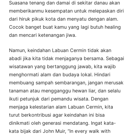
Suasana tenang dan damai di sekitar danau akan
memberikanmu kesempatan untuk melepaskan diri
dari hiruk pikuk kota dan menyatu dengan alam.
Cocok banget buat kamu yang lagi butuh healing
dan mencari ketenangan jiwa.
Namun, keindahan Labuan Cermin tidak akan
abadi jika kita tidak menjaganya bersama. Sebagai
wisatawan yang bertanggung jawab, kita wajib
menghormati alam dan budaya lokal. Hindari
membuang sampah sembarangan, jangan merusak
tanaman atau mengganggu hewan liar, dan selalu
ikuti petunjuk dari pemandu wisata. Dengan
menjaga kelestarian alam Labuan Cermin, kita
turut berkontribusi agar keindahan ini bisa
dinikmati oleh generasi mendatang. Ingat kata-
kata bijak dari John Muir, “In every walk with