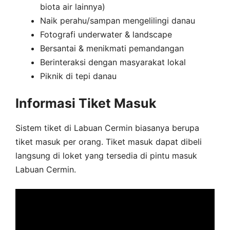
biota air lainnya)
Naik perahu/sampan mengelilingi danau
Fotografi underwater & landscape
Bersantai & menikmati pemandangan
Berinteraksi dengan masyarakat lokal
Piknik di tepi danau
Informasi Tiket Masuk
Sistem tiket di Labuan Cermin biasanya berupa
tiket masuk per orang. Tiket masuk dapat dibeli
langsung di loket yang tersedia di pintu masuk
Labuan Cermin.