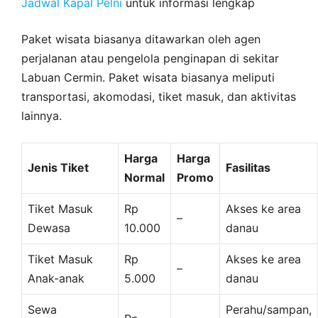
Jadwal Kapal Pelni
untuk informasi lengkap
Paket wisata biasanya ditawarkan oleh agen
perjalanan atau pengelola penginapan di sekitar
Labuan Cermin. Paket wisata biasanya meliputi
transportasi, akomodasi, tiket masuk, dan aktivitas
lainnya.
Harga
Harga
Jenis Tiket
Fasilitas
Normal
Promo
Tiket Masuk
Rp
Akses ke area
–
Dewasa
10.000
danau
Tiket Masuk
Rp
Akses ke area
–
Anak-anak
5.000
danau
Sewa
Perahu/sampan,