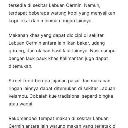
tersedia di sekitar Labuan Cermin. Namun,
terdapat beberapa warung kopi yang menyajikan
kopi lokal dan minuman ringan lainnya.
Makanan khas yang dapat dicicipi di sekitar
Labuan Cermin antara lain ikan bakar, udang
goreng, dan olahan hasil laut lainnya. Nasi campur
dengan lauk pauk khas Kalimantan juga dapat
ditemukan.
Street food berupa jajanan pasar dan makanan
ringan lainnya dapat ditemukan di sekitar Labuan
Kelambu. Cobalah kue tradisional seperti bingka
atau wadai.
Rekomendasi tempat makan di sekitar Labuan
Cermin antara lain warung makan yang terletak di