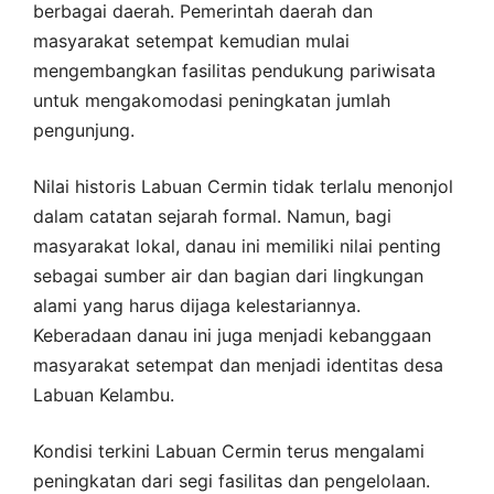
berbagai daerah. Pemerintah daerah dan
masyarakat setempat kemudian mulai
mengembangkan fasilitas pendukung pariwisata
untuk mengakomodasi peningkatan jumlah
pengunjung.
Nilai historis Labuan Cermin tidak terlalu menonjol
dalam catatan sejarah formal. Namun, bagi
masyarakat lokal, danau ini memiliki nilai penting
sebagai sumber air dan bagian dari lingkungan
alami yang harus dijaga kelestariannya.
Keberadaan danau ini juga menjadi kebanggaan
masyarakat setempat dan menjadi identitas desa
Labuan Kelambu.
Kondisi terkini Labuan Cermin terus mengalami
peningkatan dari segi fasilitas dan pengelolaan.