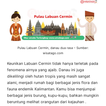
Pulau Labuan Cermin, danau dua rasa – Sumber:
wisatago.com
Keunikan Labuan Cermin tidak hanya terletak pada
fenomena airnya yang ajaib. Danau ini juga
dikelilingi oleh hutan tropis yang masih sangat
alami, menjadi rumah bagi berbagai jenis flora dan
fauna endemik Kalimantan. Kamu bisa menjumpai
berbagai jenis burung, kupu-kupu, bahkan mungkin
beruntung melihat orangutan dari kejauhan .