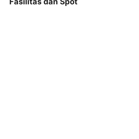
Fasilitas dan Spot