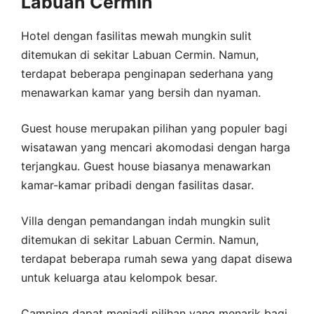
Labuan Cermin
Hotel dengan fasilitas mewah mungkin sulit
ditemukan di sekitar Labuan Cermin. Namun,
terdapat beberapa penginapan sederhana yang
menawarkan kamar yang bersih dan nyaman.
Guest house merupakan pilihan yang populer bagi
wisatawan yang mencari akomodasi dengan harga
terjangkau. Guest house biasanya menawarkan
kamar-kamar pribadi dengan fasilitas dasar.
Villa dengan pemandangan indah mungkin sulit
ditemukan di sekitar Labuan Cermin. Namun,
terdapat beberapa rumah sewa yang dapat disewa
untuk keluarga atau kelompok besar.
Camping dapat menjadi pilihan yang menarik bagi