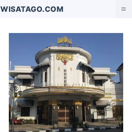
Langsung
WISATAGO.COM
Me
ke
isi