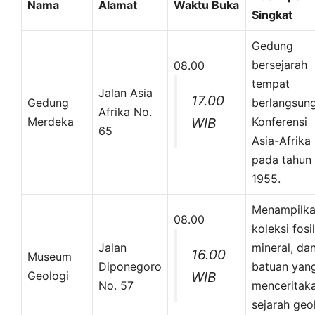
Nama
Alamat
Waktu Buka
Singkat
Gedung
bersejarah
08.00
tempat
Jalan Asia
17.00
Gedung
berlangsun
Afrika No.
Merdeka
WIB
Konferensi
65
Asia-Afrika
pada tahun
1955.
Menampilk
08.00
koleksi fosil
Jalan
mineral, da
16.00
Museum
Diponegoro
batuan yan
Geologi
WIB
No. 57
menceritak
sejarah geo