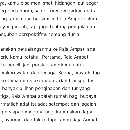
ya, kamu bisa menikmati hidangan laut segar
ang bertaburan, sambil mendengarkan cerita-
yang ramah dan bersahaja. Raja Ampat bukan
yang indah, tapi juga tentang pengalaman
ngubah perspektifmu tentang dunia.
anakan petualanganmu ke Raja Ampat, ada
perlu kamu ketahui. Pertama, Raja Ampat
terpencil, jadi persiapkan dirimu untuk
makan waktu dan tenaga. Kedua, biaya hidup
, terutama untuk akomodasi dan transportasi.
 banyak pilihan penginapan dan tur yang
tiga, Raja Ampat adalah rumah bagi budaya
hormatilah adat istiadat setempat dan jagalah
n persiapan yang matang, kamu akan dapat
, nyaman, dan tak terlupakan di Raja Ampat.