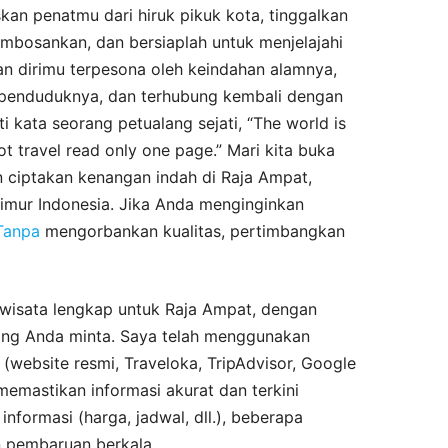
skan penatmu dari hiruk pikuk kota, tinggalkan
mbosankan, dan bersiaplah untuk menjelajahi
an dirimu terpesona oleh keindahan alamnya,
n penduduknya, dan terhubung kembali dengan
ti kata seorang petualang sejati, “The world is
t travel read only one page.” Mari kita buka
 ciptakan kenangan indah di Raja Ampat,
timur Indonesia. Jika Anda menginginkan
Tanpa
mengorbankan kualitas, pertimbangkan
n wisata lengkap untuk Raja Ampat, dengan
yang Anda minta. Saya telah menggunakan
(website resmi, Traveloka, TripAdvisor, Google
memastikan informasi akurat dan terkini
informasi (harga, jadwal, dll.), beberapa
 pembaruan berkala.