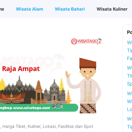
me
Wisata Alam
Wisata Bahari
Wisata Kuliner
P
Wi
Ti
Fa
Wi
Ti
S
W
Wi
Lo
Wi
 Harga Tiket, Kuliner, Lokasi, Fasilitas dan Spot
Ti