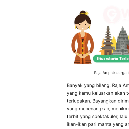
Raja Ampat: surga 
Banyak yang bilang, Raja Amp
yang kamu keluarkan akan t
terlupakan. Bayangkan diri
yang menenangkan, menikma
terbit yang spektakuler, la
ikan-ikan pari manta yang a