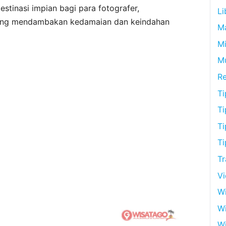
stinasi impian bagi para fotografer,
Li
 yang mendambakan kedamaian dan keindahan
M
Mi
M
R
Ti
Ti
Ti
Ti
Tr
V
Wi
W
Wi