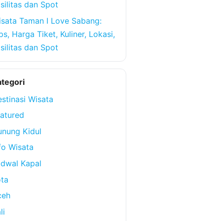
silitas dan Spot
sata Taman I Love Sabang:
ps, Harga Tiket, Kuliner, Lokasi,
silitas dan Spot
tegori
stinasi Wisata
atured
nung Kidul
fo Wisata
dwal Kapal
ta
ceh
li