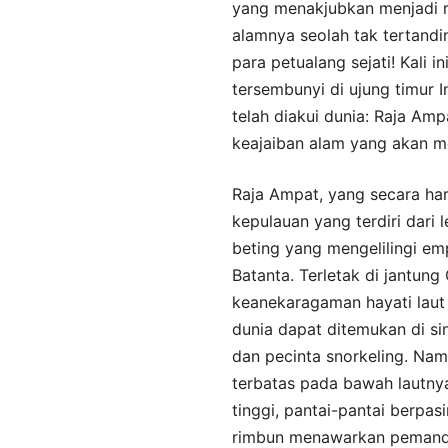
yang menakjubkan menjadi r
alamnya seolah tak tertandin
para petualang sejati! Kali 
tersembunyi di ujung timur
telah diakui dunia: Raja Amp
keajaiban alam yang akan me
Raja Ampat, yang secara har
kepulauan yang terdiri dari l
beting yang mengelilingi em
Batanta. Terletak di jantung
keanekaragaman hayati laut 
dunia dapat ditemukan di si
dan pecinta snorkeling. Na
terbatas pada bawah lautny
tinggi, pantai-pantai berpas
rimbun menawarkan pemanda