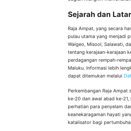
Sejarah dan Lata
Raja Ampat, yang secara har
pulau utama yang menjadi pus
Waigeo, Misool, Salawati, d
tentang kerajaan-kerajaan ke
perdagangan rempah-rempah
Maluku. Informasi lebih leng
dapat ditemukan melalui
Daf
Perkembangan Raja Ampat se
ke-20 dan awal abad ke-21, 
perhatian para penyelam dan
keanekaragaman hayati yang 
katalisator bagi pertumbuhan