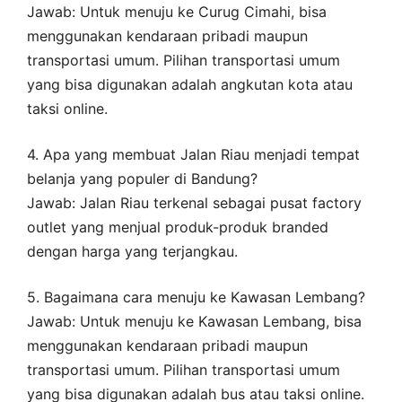
Jawab: Untuk menuju ke Curug Cimahi, bisa
menggunakan kendaraan pribadi maupun
transportasi umum. Pilihan transportasi umum
yang bisa digunakan adalah angkutan kota atau
taksi online.
4. Apa yang membuat Jalan Riau menjadi tempat
belanja yang populer di Bandung?
Jawab: Jalan Riau terkenal sebagai pusat factory
outlet yang menjual produk-produk branded
dengan harga yang terjangkau.
5. Bagaimana cara menuju ke Kawasan Lembang?
Jawab: Untuk menuju ke Kawasan Lembang, bisa
menggunakan kendaraan pribadi maupun
transportasi umum. Pilihan transportasi umum
yang bisa digunakan adalah bus atau taksi online.