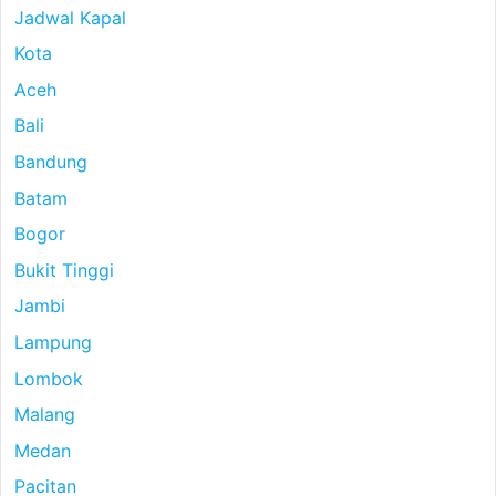
Jadwal Kapal
Kota
Aceh
Bali
Bandung
Batam
Bogor
Bukit Tinggi
Jambi
Lampung
Lombok
Malang
Medan
Pacitan