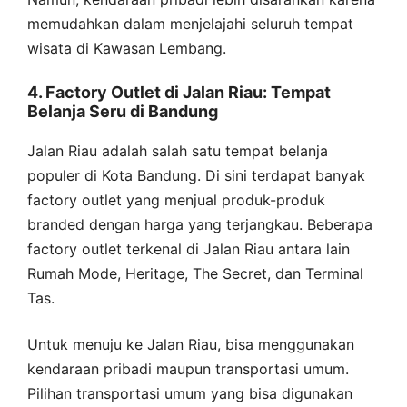
memudahkan dalam menjelajahi seluruh tempat
wisata di Kawasan Lembang.
4. Factory Outlet di Jalan Riau: Tempat
Belanja Seru di Bandung
Jalan Riau adalah salah satu tempat belanja
populer di Kota Bandung. Di sini terdapat banyak
factory outlet yang menjual produk-produk
branded dengan harga yang terjangkau. Beberapa
factory outlet terkenal di Jalan Riau antara lain
Rumah Mode, Heritage, The Secret, dan Terminal
Tas.
Untuk menuju ke Jalan Riau, bisa menggunakan
kendaraan pribadi maupun transportasi umum.
Pilihan transportasi umum yang bisa digunakan