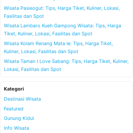
Wisata Pasieogut: Tips, Harga Tiket, Kuliner, Lokasi,
Fasilitas dan Spot
Wisata Lambaro Kueh Gampong Wisata: Tips, Harga
Tiket, Kuliner, Lokasi, Fasilitas dan Spot
Wisata Kolam Renang Mata Ie: Tips, Harga Tiket,
Kuliner, Lokasi, Fasilitas dan Spot
Wisata Taman I Love Sabang: Tips, Harga Tiket, Kuliner,
Lokasi, Fasilitas dan Spot
Kategori
Destinasi Wisata
Featured
Gunung Kidul
Info Wisata