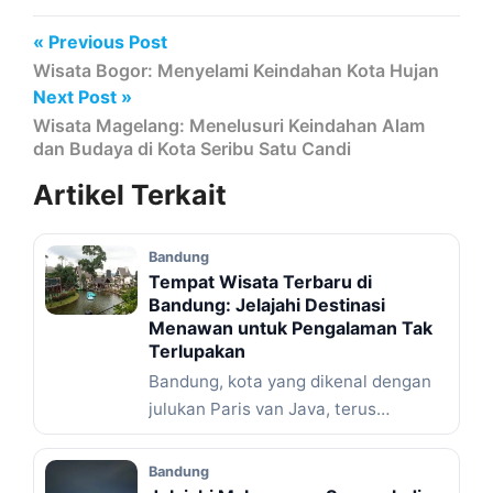
« Previous Post
Wisata Bogor: Menyelami Keindahan Kota Hujan
Next Post »
Wisata Magelang: Menelusuri Keindahan Alam
dan Budaya di Kota Seribu Satu Candi
Artikel
Terkait
Bandung
Tempat Wisata Terbaru di
Bandung: Jelajahi Destinasi
Menawan untuk Pengalaman Tak
Terlupakan
Bandung, kota yang dikenal dengan
julukan Paris van Java, terus
berinovasi dan mempersembahkan
beragam tempat ... Baca
Bandung
Selengkapnya