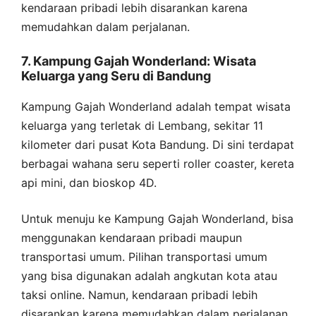
kendaraan pribadi lebih disarankan karena
memudahkan dalam perjalanan.
7. Kampung Gajah Wonderland: Wisata
Keluarga yang Seru di Bandung
Kampung Gajah Wonderland adalah tempat wisata
keluarga yang terletak di Lembang, sekitar 11
kilometer dari pusat Kota Bandung. Di sini terdapat
berbagai wahana seru seperti roller coaster, kereta
api mini, dan bioskop 4D.
Untuk menuju ke Kampung Gajah Wonderland, bisa
menggunakan kendaraan pribadi maupun
transportasi umum. Pilihan transportasi umum
yang bisa digunakan adalah angkutan kota atau
taksi online. Namun, kendaraan pribadi lebih
disarankan karena memudahkan dalam perjalanan.