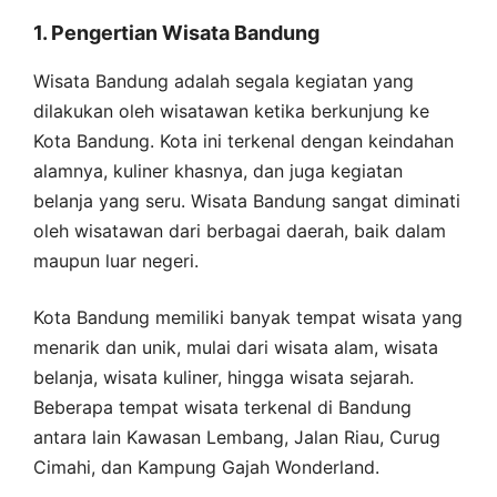
1. Pengertian Wisata Bandung
Wisata Bandung adalah segala kegiatan yang
dilakukan oleh wisatawan ketika berkunjung ke
Kota Bandung. Kota ini terkenal dengan keindahan
alamnya, kuliner khasnya, dan juga kegiatan
belanja yang seru. Wisata Bandung sangat diminati
oleh wisatawan dari berbagai daerah, baik dalam
maupun luar negeri.
Kota Bandung memiliki banyak tempat wisata yang
menarik dan unik, mulai dari wisata alam, wisata
belanja, wisata kuliner, hingga wisata sejarah.
Beberapa tempat wisata terkenal di Bandung
antara lain Kawasan Lembang, Jalan Riau, Curug
Cimahi, dan Kampung Gajah Wonderland.