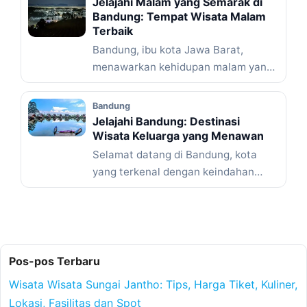
Jelajahi Malam yang Semarak di
Bandung: Tempat Wisata Malam
Terbaik
Bandung, ibu kota Jawa Barat,
menawarkan kehidupan malam yang
semarak dan beragam yang siap
memikat ... Baca Selengkapnya
Bandung
Jelajahi Bandung: Destinasi
Wisata Keluarga yang Menawan
Selamat datang di Bandung, kota
yang terkenal dengan keindahan
alamnya yang memukau dan
beragam pilihan ... Baca
Selengkapnya
Pos-pos Terbaru
Wisata Wisata Sungai Jantho: Tips, Harga Tiket, Kuliner,
Lokasi, Fasilitas dan Spot