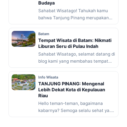
Budaya
Sahabat Wisatago! Tahukah kamu
bahwa Tanjung Pinang merupakan
salah satu kota terbesar di Provinsi
Kepulauan ... Baca Selengkapnya
Batam
Tempat Wisata di Batam: Nikmati
Liburan Seru di Pulau Indah
Sahabat Wisatago, selamat datang di
blog kami yang membahas tempat
wisata di Batam! Siapa sih ... Baca
Selengkapnya
Info Wisata
TANJUNG PINANG: Mengenal
Lebih Dekat Kota di Kepulauan
Riau
Hello teman-teman, bagaimana
kabarnya? Semoga selalu sehat ya.
Kali ini, kita akan membahas tentang
kota ... Baca Selengkapnya