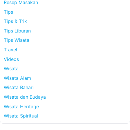
Resep Masakan
Tips
Tips & Trik
Tips Liburan
Tips Wisata
Travel
Videos
Wisata
Wisata Alam
Wisata Bahari
Wisata dan Budaya
Wisata Heritage
Wisata Spiritual