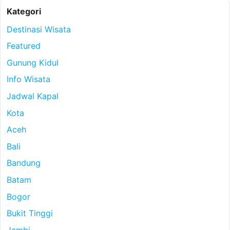
Kategori
Destinasi Wisata
Featured
Gunung Kidul
Info Wisata
Jadwal Kapal
Kota
Aceh
Bali
Bandung
Batam
Bogor
Bukit Tinggi
Jambi