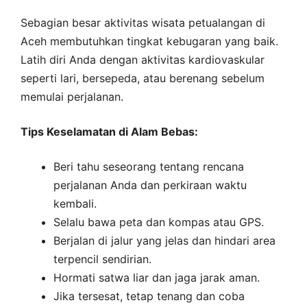
Sebagian besar aktivitas wisata petualangan di
Aceh membutuhkan tingkat kebugaran yang baik.
Latih diri Anda dengan aktivitas kardiovaskular
seperti lari, bersepeda, atau berenang sebelum
memulai perjalanan.
Tips Keselamatan di Alam Bebas:
Beri tahu seseorang tentang rencana
perjalanan Anda dan perkiraan waktu
kembali.
Selalu bawa peta dan kompas atau GPS.
Berjalan di jalur yang jelas dan hindari area
terpencil sendirian.
Hormati satwa liar dan jaga jarak aman.
Jika tersesat, tetap tenang dan coba