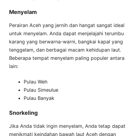
Menyelam
Perairan Aceh yang jernih dan hangat sangat ideal
untuk menyelam. Anda dapat menjelajahi terumbu
karang yang berwarna-warni, bangkai kapal yang
tenggelam, dan berbagai macam kehidupan laut.
Beberapa tempat menyelam paling populer antara
lain:
Pulau Weh
Pulau Simeulue
Pulau Banyak
Snorkeling
Jika Anda tidak ingin menyelam, Anda tetap dapat
menikmati keindahan bawah laut Aceh dengan