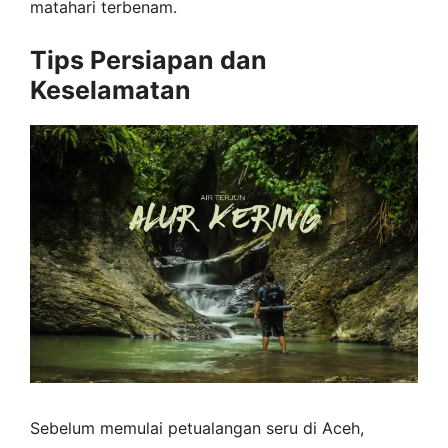
matahari terbenam.
Tips Persiapan dan
Keselamatan
Sebelum memulai petualangan seru di Aceh,