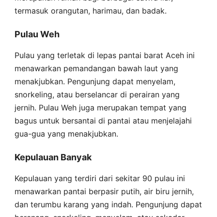
termasuk orangutan, harimau, dan badak.
Pulau Weh
Pulau yang terletak di lepas pantai barat Aceh ini
menawarkan pemandangan bawah laut yang
menakjubkan. Pengunjung dapat menyelam,
snorkeling, atau berselancar di perairan yang
jernih. Pulau Weh juga merupakan tempat yang
bagus untuk bersantai di pantai atau menjelajahi
gua-gua yang menakjubkan.
Kepulauan Banyak
Kepulauan yang terdiri dari sekitar 90 pulau ini
menawarkan pantai berpasir putih, air biru jernih,
dan terumbu karang yang indah. Pengunjung dapat