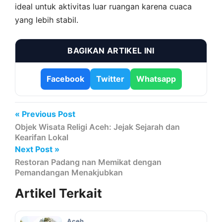
ideal untuk aktivitas luar ruangan karena cuaca
yang lebih stabil.
BAGIKAN ARTIKEL INI
Facebook
Twitter
Whatsapp
« Previous Post
Objek Wisata Religi Aceh: Jejak Sejarah dan
Kearifan Lokal
Next Post »
Restoran Padang nan Memikat dengan
Pemandangan Menakjubkan
Artikel
Terkait
Aceh