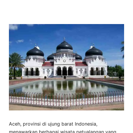
Aceh, provinsi di ujung barat Indonesia,
menawarkan berbagai wisata petualangan yang