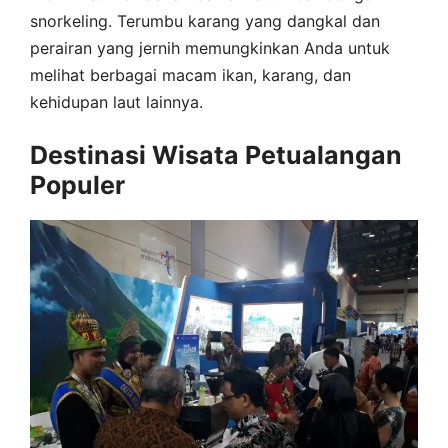
snorkeling. Terumbu karang yang dangkal dan
perairan yang jernih memungkinkan Anda untuk
melihat berbagai macam ikan, karang, dan
kehidupan laut lainnya.
Destinasi Wisata Petualangan
Populer