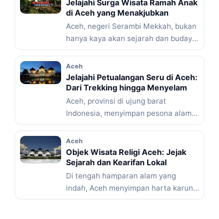
Jelajahi Surga Wisata Ramah Anak
di Aceh yang Menakjubkan
Aceh, negeri Serambi Mekkah, bukan
hanya kaya akan sejarah dan budaya,
tapi juga menawarkan segudang ...
Baca Selengkapnya
Aceh
Jelajahi Petualangan Seru di Aceh:
Dari Trekking hingga Menyelam
Aceh, provinsi di ujung barat
Indonesia, menyimpan pesona alam
yang luar biasa. Bagi para pencari ...
Baca Selengkapnya
Aceh
Objek Wisata Religi Aceh: Jejak
Sejarah dan Kearifan Lokal
Di tengah hamparan alam yang
indah, Aceh menyimpan harta karun
berupa objek wisata religi yang ...
Baca Selengkapnya